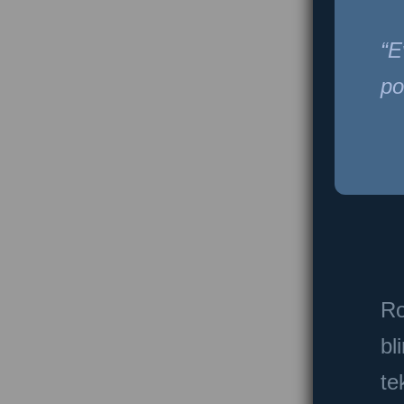
E
po
Ro
bl
te