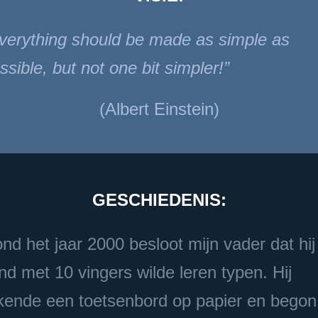
verything should be made as simple as
ssible, but not one bit simpler!
(Albert Einstein)
GESCHIEDENIS:
nd het jaar 2000 besloot mijn vader dat hij
ind met 10 vingers wilde leren typen. Hij
kende een toetsenbord op papier en begon