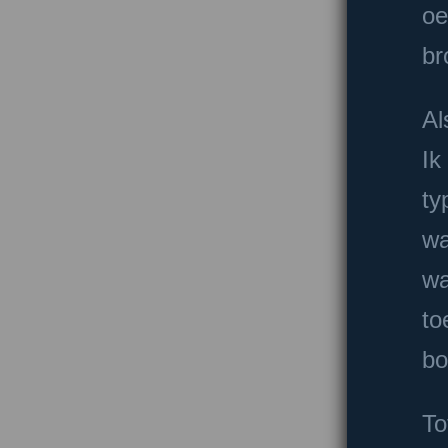
oe
br
Al
Ik
ty
wa
wa
to
bo
To