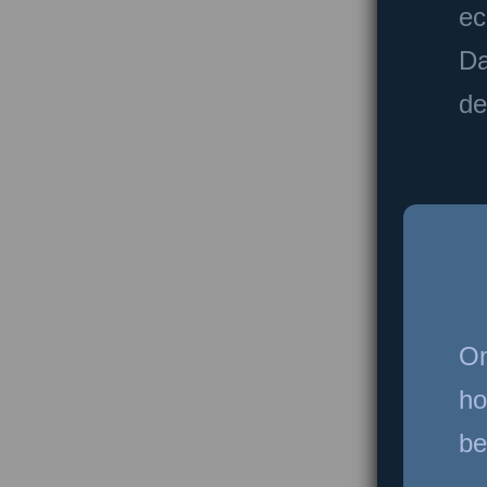
ec
Da
de
Om
ho
be