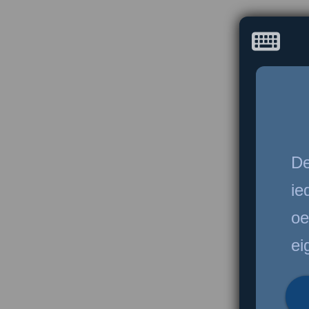
De
ie
oe
ei