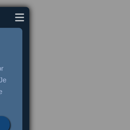
or
 Je
e