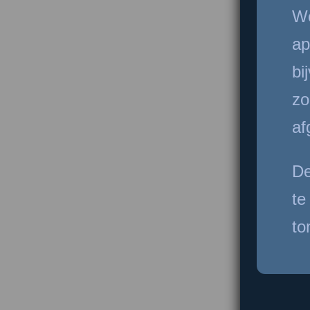
We
ap
bi
zo
af
De
te
to