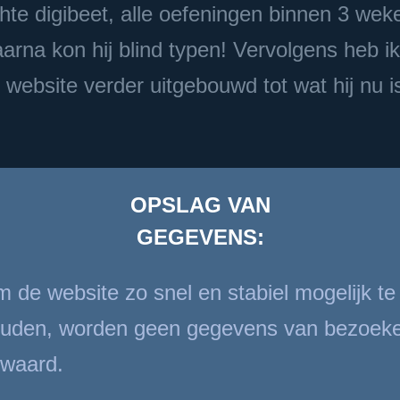
hte digibeet, alle oefeningen binnen 3 wek
arna kon hij blind typen! Vervolgens heb ik
 website verder uitgebouwd tot wat hij nu i
OPSLAG VAN
GEGEVENS:
 de website zo snel en stabiel mogelijk te
uden, worden geen gegevens van bezoek
waard.